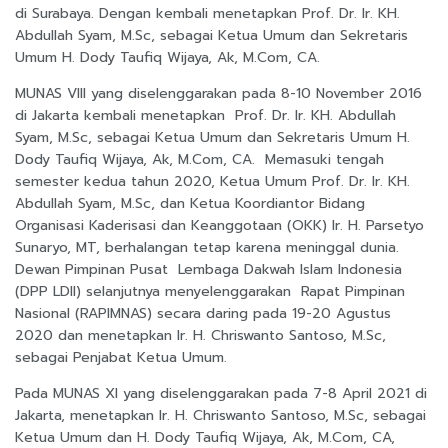
di Surabaya. Dengan kembali menetapkan Prof. Dr. Ir. KH.
Abdullah Syam, M.Sc, sebagai Ketua Umum dan Sekretaris
Umum H. Dody Taufiq Wijaya, Ak, M.Com, CA.
MUNAS VIII yang diselenggarakan pada 8-10 November 2016
di Jakarta kembali menetapkan Prof. Dr. Ir. KH. Abdullah
Syam, M.Sc, sebagai Ketua Umum dan Sekretaris Umum H.
Dody Taufiq Wijaya, Ak, M.Com, CA. Memasuki tengah
semester kedua tahun 2020, Ketua Umum Prof. Dr. Ir. KH.
Abdullah Syam, M.Sc, dan Ketua Koordiantor Bidang
Organisasi Kaderisasi dan Keanggotaan (OKK) Ir. H. Parsetyo
Sunaryo, MT, berhalangan tetap karena meninggal dunia.
Dewan Pimpinan Pusat Lembaga Dakwah Islam Indonesia
(DPP LDII) selanjutnya menyelenggarakan Rapat Pimpinan
Nasional (RAPIMNAS) secara daring pada 19-20 Agustus
2020 dan menetapkan Ir. H. Chriswanto Santoso, M.Sc,
sebagai Penjabat Ketua Umum.
Pada MUNAS XI yang diselenggarakan pada 7-8 April 2021 di
Jakarta, menetapkan Ir. H. Chriswanto Santoso, M.Sc, sebagai
Ketua Umum dan H. Dody Taufiq Wijaya, Ak, M.Com, CA,