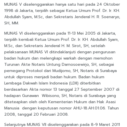
MUNAS V diselenggarakan hanya satu hari pada 24 Oktober
1998 di Jakarta, terpilih sebagai Ketua Umum Prof. Dr. Ir. KH.
Abdullah Syam, M.Sc, dan Sekretaris Jenderal H. R. Soenaryo,
SH, MM.
MUNAS VI diselenggarakan pada 11-13 Mei 2005 di Jakarta,
terpilih kembali Ketua Umum Prof. Dr. Ir. KH. Abdullah Syam,
M.Sc, dan Sekretaris Jenderal H. M. Sirot, SH, setelah
pelaksanaan MUNAS VI ditindaklanjuti dengan pengurusan
badan hukum dan melengkapi warkah dengan memohon
Turunan Akte Notaris Untung Darnosoewirjo, SH, sebagai
pemegang Protokol dari Mudijomo, SH, Notaris di Surabaya
untuk diproses menjadi badan hukum. Badan hukum
Lembaga Dakwah Islam Indonesia (LDII) diterbitkan
berdasarkan Akta nomor 13 tanggal 27 September 2007 di
hadapan Gunawan Wibisono, SH, Notaris di Surabaya yang
diteteapkan oleh oleh Kementerian Hukum dan Hak Asasi
Manusia dengan keputusan nomor AHU-18.AH.01.06. Tahun
2008, tanggal 20 Februari 2008.
Selanjutnya MUNAS VII diselenggarakan pada 8-9 Maret 2011