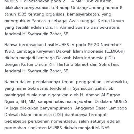
MUBES III dilaksanakan pada 2 – 4 Mei 1986 di Kediri,
dilakukan penyesuaian terhadap Undang-Undang nomor 8
tahun 1985 tentang organisasi kemasyarakatan, yang
meneguhkan Pancasila sebagai Azas tunggal. Ketua Umum
yang terpilih adalah Drs. H. Ahmad Suarno dan Sekretaris
Jenderal H. Syamsudin Zahar, SE.
Bahwa berdasarkan hasil MUBES IV pada 19-20 November
1990, Lembaga Karyawan Dakwah Islam Indonesia (LEMKARI)
diubah menjadi Lembaga Dakwah Islam Indonesia (LDII)
dengan Ketua Umum KH. Hartono Slamet dan Sekretaris
Jenderal H. Syamsudin Zahar, SE.
Namun dalam perjalanannya terjadi penggantian antarwaktu,
yang mana Sekretaris Jenderal H. Syamsudin Zahar, SE
meninggal dunia dan digantikan oleh H. Ahmad Al Furqon
Ngaino, SH, MM, sampai habis masa jabatan. Di dalam MUBES
IV juga dilakukan penyempurnaan Anggaran Dasar Lembaga
Dakwah Islam Indonesia (LDII) diantaranya terdapat
bebebrapa perubahan nomenklatur, salah satunya adalah
perubahan singkatan MUBES diubah menjadi MUNAS.