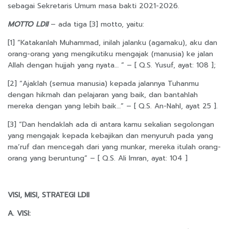
sebagai Sekretaris Umum masa bakti 2021-2026.
MOTTO LDII
– ada tiga [3] motto, yaitu:
[1] “Katakanlah Muhammad, inilah jalanku (agamaku), aku dan
orang-orang yang mengikutiku mengajak (manusia) ke jalan
Allah dengan hujjah yang nyata… ” – [ Q.S. Yusuf, ayat: 108 ];
[2] “Ajaklah (semua manusia) kepada jalannya Tuhanmu
dengan hikmah dan pelajaran yang baik, dan bantahlah
mereka dengan yang lebih baik…” – [ Q.S. An-Nahl, ayat 25 ].
[3] “Dan hendaklah ada di antara kamu sekalian segolongan
yang mengajak kepada kebajikan dan menyuruh pada yang
ma’ruf dan mencegah dari yang munkar, mereka itulah orang-
orang yang beruntung” – [ Q.S. Ali Imran, ayat: 104 ]
VISI, MISI, STRATEGI LDII
A. VISI: