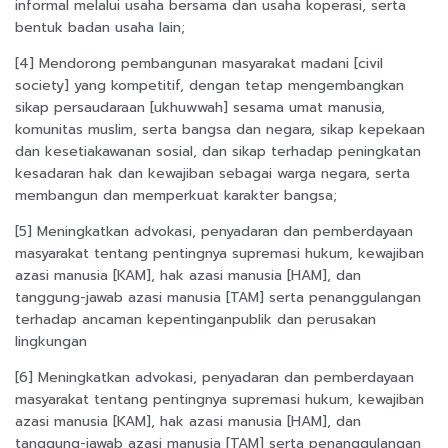
informal melalui usaha bersama dan usaha koperasi, serta
bentuk badan usaha lain;
[4] Mendorong pembangunan masyarakat madani [civil
society] yang kompetitif, dengan tetap mengembangkan
sikap persaudaraan [ukhuwwah] sesama umat manusia,
komunitas muslim, serta bangsa dan negara, sikap kepekaan
dan kesetiakawanan sosial, dan sikap terhadap peningkatan
kesadaran hak dan kewajiban sebagai warga negara, serta
membangun dan memperkuat karakter bangsa;
[5] Meningkatkan advokasi, penyadaran dan pemberdayaan
masyarakat tentang pentingnya supremasi hukum, kewajiban
azasi manusia [KAM], hak azasi manusia [HAM], dan
tanggung-jawab azasi manusia [TAM] serta penanggulangan
terhadap ancaman kepentinganpublik dan perusakan
lingkungan
[6] Meningkatkan advokasi, penyadaran dan pemberdayaan
masyarakat tentang pentingnya supremasi hukum, kewajiban
azasi manusia [KAM], hak azasi manusia [HAM], dan
tanggung-jawab azasi manusia [TAM] serta penanggulangan