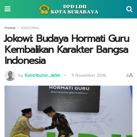
Home
NASIONAL
⁠⁠⁠Jokowi: Budaya Hormati Guru
Kembalikan Karakter Bangsa
Indonesia
A
by
Kontributor_Jatim
9 November 2016
A