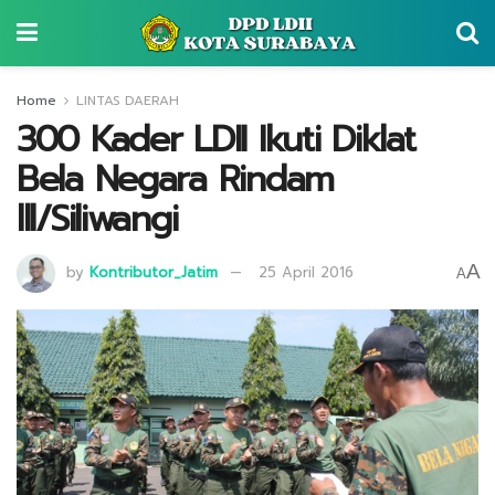
Home
LINTAS DAERAH
300 Kader LDII Ikuti Diklat
Bela Negara Rindam
lll/Siliwangi
A
by
Kontributor_Jatim
25 April 2016
A