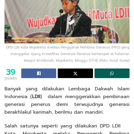
DPD LDII Kota Mojokerto melalui Penggerak Pembina Generus (PPG) yang
menggelar Ajang Kreatifitas Generasi Penerus bertempat di halaman
Masjid Al-Hikmah, Mojokerto, Minggu (17/4). (Foto: Yusuf Yuska)
39
SHARES
Banyak yang dilakukan Lembaga Dakwah Islam
Indonesia (
LDII
) dalam menggerakkan pembinaan
generasi penerus demi terwujudnya generasi
berakhlakul karimah, berilmu dan mandiri.
Salah satunya seperti yang dilakukan DPD LDII
Kota Mojokerto melalui Penggerak Pembina