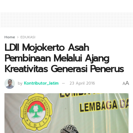
Home
EDUKASI
LDII Mojokerto Asah
Pembinaan Melalui Ajang
Kreativitas Generasi Penerus
A
by
Kontributor_Jatim
23 April 2016
A