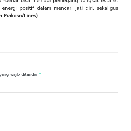
r-benar bisa menjadi pemegang tongkat estafet
ergi positif dalam mencari jati diri, sekaligus
a Prakoso/Lines).
yang wajib ditandai
*