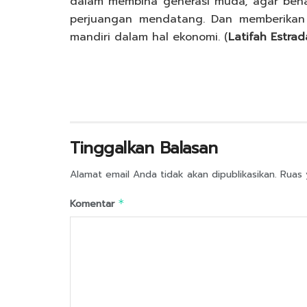
dalam membina generasi muda, agar bena
perjuangan mendatang. Dan memberikan en
mandiri dalam hal ekonomi. (
Latifah Estrad
Tinggalkan Balasan
Alamat email Anda tidak akan dipublikasikan.
Ruas 
Komentar
*