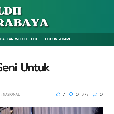
DAFTAR WEBSITE LDII
HUBUNGI KAMI
Seni Untuk
7
0
0
A
in
NASIONAL
A