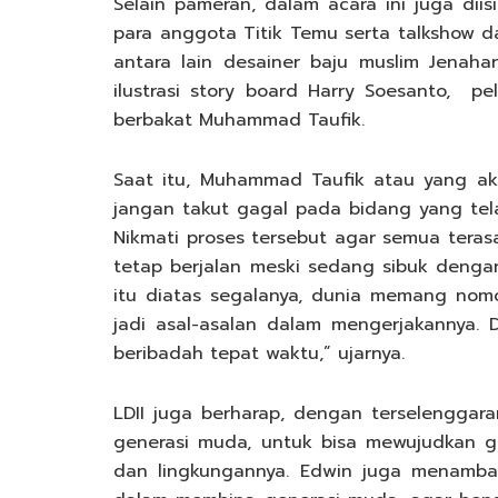
Selain pameran, dalam acara ini juga di
para anggota Titik Temu serta talkshow da
antara lain desainer baju muslim Jenaha
ilustrasi story board Harry Soesanto, pe
berbakat Muhammad Taufik.
Saat itu, Muhammad Taufik atau yang ak
jangan takut gagal pada bidang yang telah
Nikmati proses tersebut agar semua teras
tetap berjalan meski sedang sibuk dengan 
itu diatas segalanya, dunia memang nomo
jadi asal-asalan dalam mengerjakannya. Di
beribadah tepat waktu,” ujarnya.
LDII juga berharap, dengan terselenggara
generasi muda, untuk bisa mewujudkan ge
dan lingkungannya. Edwin juga menambah