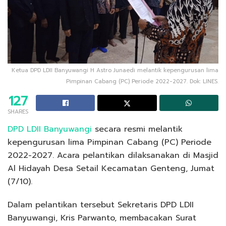
Ketua DPD LDII Banyuwangi H Astro Junaedi melantik kepengurusan lima
Pimpinan Cabang (PC) Periode 2022-2027. Dok: LINES.
127
SHARES
DPD LDII Banyuwangi
secara resmi melantik
kepengurusan lima Pimpinan Cabang (PC) Periode
2022-2027. Acara pelantikan dilaksanakan di Masjid
Al Hidayah Desa Setail Kecamatan Genteng, Jumat
(7/10).
Dalam pelantikan tersebut Sekretaris DPD LDII
Banyuwangi, Kris Parwanto, membacakan Surat