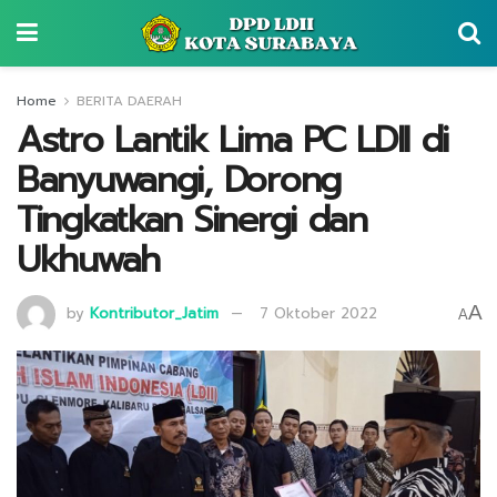
Home
BERITA DAERAH
Astro Lantik Lima PC LDII di
Banyuwangi, Dorong
Tingkatkan Sinergi dan
Ukhuwah
A
by
Kontributor_Jatim
7 Oktober 2022
A