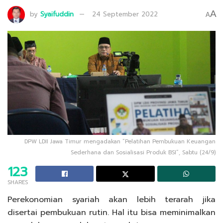
A
by
Syaifuddin
24 September 2022
A
DPW LDII Jawa Timur mengadakan “Pelatihan Pembukuan Keuangan
Sederhana dan Sosialisasi Produk BSI”, Sabtu (24/9)
123
SHARES
Perekonomian syariah akan lebih terarah jika
disertai pembukuan rutin. Hal itu bisa meminimalkan