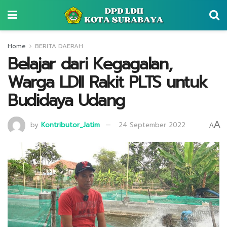
Home
BERITA DAERAH
Belajar dari Kegagalan,
Warga LDII Rakit PLTS untuk
Budidaya Udang
A
by
Kontributor_Jatim
24 September 2022
A