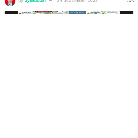
A
by
Syaifuddin
24 September 2022
A
Financing Review Manager PT Bank Syariah Indonesia (BSI) Ady Purwanto
dalam acara webinar “Pelatihan Pembukuan Keuangan Sederhana dan
Sosialisasi Produk BSI” yang diadakan DPW LDII Jawa Timur, Sabtu (24/9).
Webinar diikuti oleh 69 titik studio mini di tingkat PC LDII se-Jawa Timur.
123
SHARES