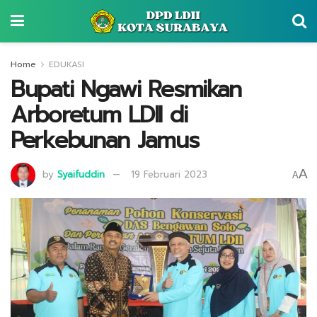
Home
EDUKASI
Bupati Ngawi Resmikan
Arboretum LDII di
Perkebunan Jamus
A
by
Syaifuddin
19 Februari 2023
A