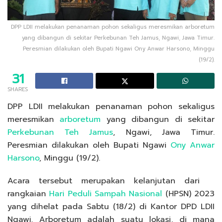
DPP LDII melakukan penanaman pohon sekaligus meresmikan arboretum
yang dibangun di sekitar Perkebunan Teh Jamus, Ngawi, Jawa Timur.
Peresmian dilakukan oleh Bupati Ngawi Ony Anwar Harsono, Minggu
(19/2).
31
SHARES
DPP LDII melakukan penanaman pohon sekaligus
meresmikan
arboretum
yang dibangun di sekitar
Perkebunan Teh Jamus
, Ngawi, Jawa Timur.
Peresmian dilakukan oleh Bupati Ngawi
Ony Anwar
Harsono
, Minggu (19/2).
Acara tersebut merupakan kelanjutan dari
rangkaian
Hari Peduli Sampah Nasional
(HPSN) 2023
yang dihelat pada Sabtu (18/2) di Kantor DPD LDII
Ngawi. Arboretum adalah suatu lokasi, di mana