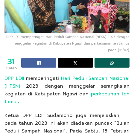
DPP LDII memperingati Hari Peduli Sampah Nasional (HPSN) 2023 dengan
menggelar kegiatan di Kabupaten Ngawi dan perkebunan teh Jamus
pada (18/02).
31
SHARES
DPP LDII
memperingati
Hari Peduli Sampah Nasional
(HPSN)
2023 dengan menggelar serangkaian
kegiatan di Kabupaten Ngawi dan
perkebunan teh
Jamus
.
Ketua DPP LDII Sudarsono juga menjelaskan,
pada tahun 2023 ini akan diadakan puncak “Bulan
Peduli Sampah Nasional”. Pada Sabtu, 18 Februari