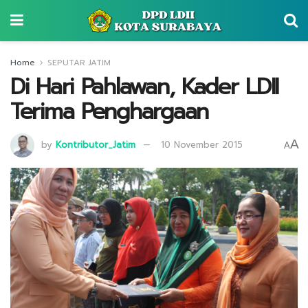
Home
SEPUTAR JATIM
Di Hari Pahlawan, Kader LDII
Terima Penghargaan
A
by
Kontributor_Jatim
10 November 2015
A