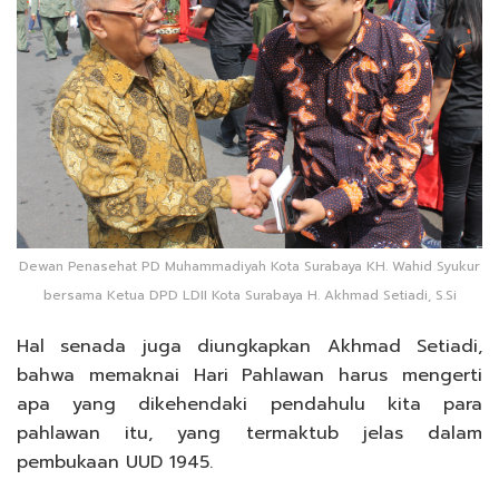
Dewan Penasehat PD Muhammadiyah Kota Surabaya KH. Wahid Syukur
bersama Ketua DPD LDII Kota Surabaya H. Akhmad Setiadi, S.Si
Hal senada juga diungkapkan Akhmad Setiadi,
bahwa memaknai Hari Pahlawan harus mengerti
apa yang dikehendaki pendahulu kita para
pahlawan itu, yang termaktub jelas dalam
pembukaan UUD 1945.