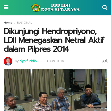
Home
NASIONAL
Dikunjungi Hendropriyono,
LDII Menegaskan Netral Aktif
dalam Pilpres 2014
A
by
Syaifuddin
3 Juni 2014
A