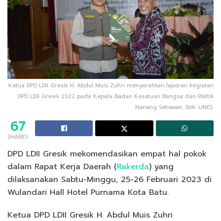
Ketua DPD LDII Gresik H. Abdul Muis Zuhri menyerahkan laporan kegiatan
DPD LDII Gresik 2022 pada Kepala Badan Kesatuan Bangsa dan Politik
Nanang Setiawan. Dok: LINES.
67
SHARES
DPD LDII Gresik mekomendasikan empat hal pokok
dalam Rapat Kerja Daerah (
Rakerda
) yang
dilaksanakan Sabtu-Minggu, 25-26 Februari 2023 di
Wulandari Hall Hotel Purnama Kota Batu.
Ketua DPD LDII Gresik H. Abdul Muis Zuhri