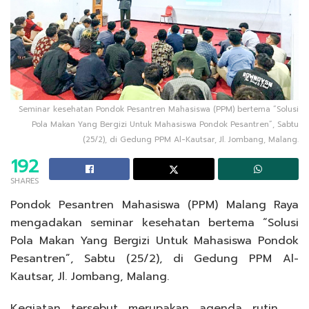
Seminar kesehatan Pondok Pesantren Mahasiswa (PPM) bertema “Solusi
Pola Makan Yang Bergizi Untuk Mahasiswa Pondok Pesantren”, Sabtu
(25/2), di Gedung PPM Al-Kautsar, Jl. Jombang, Malang.
192
SHARES
Pondok Pesantren Mahasiswa (PPM) Malang Raya
mengadakan seminar kesehatan bertema “Solusi
Pola Makan Yang Bergizi Untuk Mahasiswa Pondok
Pesantren”, Sabtu (25/2), di Gedung PPM Al-
Kautsar, Jl. Jombang, Malang.
Kegiatan tersebut merupakan agenda rutin