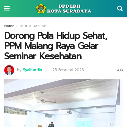
Home
BERITA DAERAH
Dorong Pola Hidup Sehat,
PPM Malang Raya Gelar
Seminar Kesehatan
A
by
Syaifuddin
25 Februari 2023
A