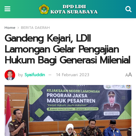
Home
BERITA DAERAH
Gandeng Kejari, LDII
Lamongan Gelar Pengajian
Hukum Bagi Generasi Milenial
A
by
Syaifuddin
14 Februari 2023
A