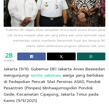
Gubernur DKI Jakarta Anies sampaikan terima kasih secara khusus pada
LDII, karena menjadi salah satu yang paling awal untuk bertindak cepat
memberikan contoh membantu Pemerintah Pusat dan Pemprov DKI
Jakarta dalam pelaksanaan program vaksinasi. Dok: Lines.
28
SHARES
Jakarta (9/9). Gubernur DKI Jakarta Anies Baswedan
mengunjungi
sentra vaksinasi
warga yang berlokasi
di Padepokan Pencak Silat Persinas ASAD, Pondok
Pesantren (Ponpes) Minhaajurrosyidiin Pondok
Gede, Kecamatan Cipayung, Jakarta Timur pada
Kamis (9/9/2021).