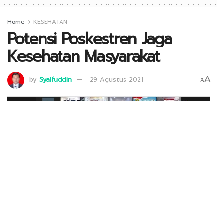
Home
KESEHATAN
Potensi Poskestren Jaga
Kesehatan Masyarakat
A
by
Syaifuddin
29 Agustus 2021
A
Paparan tentang Poskestren Baitul Makmur Surabaya