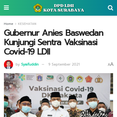
Home
KESEHATAN
Gubernur Anies Baswedan
Kunjungi Sentra Vaksinasi
Covid-19 LDII
A
by
Syaifuddin
9 September 2021
A