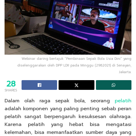
Webinar daring bertajuk “Pembinaan Sepak Bola Usia Dini” yang
diselenggarakan oleh DPP LDII pada Minggu (2982021) di Senayan,
Jakarta.
28
SHARES
Dalam olah raga sepak bola, seorang
pelatih
adalah komponen yang paling penting sebab peran
pelatih sangat berpengaruh kesuksesan olahraga.
Karena pelatih yang hebat bisa mengatasi
kelemahan, bisa memanfaatkan sumber daya yang