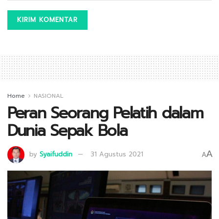
Home
NASIONAL
Peran Seorang Pelatih dalam
Dunia Sepak Bola
A
by
Syaifuddin
31 Agustus 2021
A