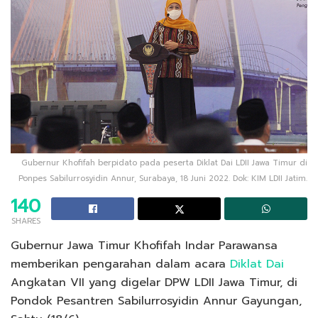
Gubernur Khofifah berpidato pada peserta Diklat Dai LDII Jawa Timur di
Ponpes Sabilurrosyidin Annur, Surabaya, 18 Juni 2022. Dok: KIM LDII Jatim.
140
SHARES
Gubernur Jawa Timur Khofifah Indar Parawansa
memberikan pengarahan dalam acara
Diklat Dai
Angkatan VII yang digelar DPW LDII Jawa Timur, di
Pondok Pesantren Sabilurrosyidin Annur Gayungan,