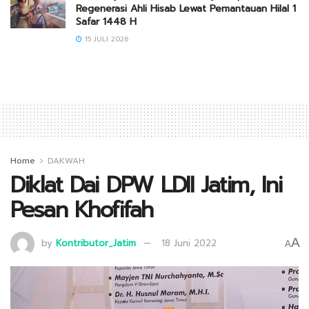
Regenerasi Ahli Hisab Lewat Pemantauan Hilal 1
Safar 1448 H
15 JULI 2026
Home
DAKWAH
Diklat Dai DPW LDII Jatim, Ini
Pesan Khofifah
A
by
Kontributor_Jatim
18 Juni 2022
A