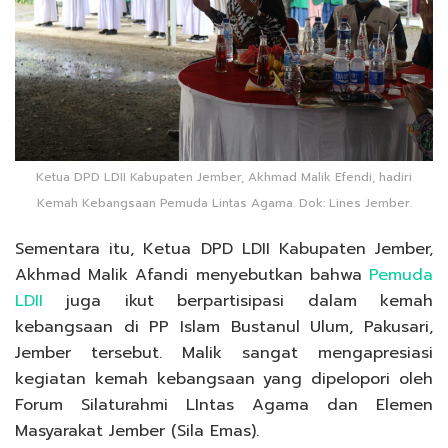
Ketua DPD LDII Kabupaten Jember, Akhmad Malik Efendi, hadiri
Kemah Kebangsaan Pemuda Lintas Agama. Dok: Lines Jember.
Sementara itu, Ketua DPD LDII Kabupaten Jember,
Akhmad Malik Afandi menyebutkan bahwa
Pemuda
LDII
juga ikut berpartisipasi dalam kemah
kebangsaan di PP Islam Bustanul Ulum, Pakusari,
Jember tersebut. Malik sangat mengapresiasi
kegiatan kemah kebangsaan yang dipelopori oleh
Forum Silaturahmi LIntas Agama dan Elemen
Masyarakat Jember (Sila Emas).