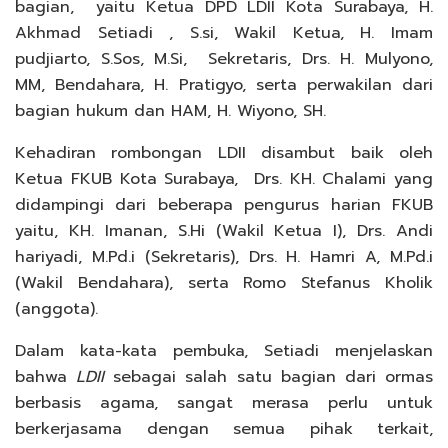
bagian, yaitu Ketua DPD LDII Kota Surabaya, H.
Akhmad Setiadi , S.si, Wakil Ketua, H. Imam
pudjiarto, S.Sos, M.Si, Sekretaris, Drs. H. Mulyono,
MM, Bendahara, H. Pratigyo, serta perwakilan dari
bagian hukum dan HAM, H. Wiyono, SH.
Kehadiran rombongan LDII disambut baik oleh
Ketua FKUB Kota Surabaya, Drs. KH. Chalami yang
didampingi dari beberapa pengurus harian FKUB
yaitu, KH. Imanan, S.Hi (Wakil Ketua I), Drs. Andi
hariyadi, M.Pd.i (Sekretaris), Drs. H. Hamri A, M.Pd.i
(Wakil Bendahara), serta Romo Stefanus Kholik
(anggota).
Dalam kata-kata pembuka, Setiadi menjelaskan
bahwa
LDII
sebagai salah satu bagian dari ormas
berbasis agama, sangat merasa perlu untuk
berkerjasama dengan semua pihak terkait,