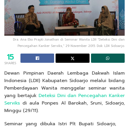
Dra. Ana Eko Prapti Jonathan di Seminar Wanita LDII "Deteksi Dini dan
Pencegahan Kanker Serviks," 29 November 2015. Dok: LDII Sidoarjo.
15
SHARES
Dewan Pimpinan Daerah Lembaga Dakwah Islam
Indonesia (LDII) Kabupaten Sidoarjo melalui bidang
Pemberdayaan Wanita menggelar seminar wanita
yang bertajuk
Deteksi Dini dan Pencegahan Kanker
Serviks
di aula Ponpes Al Barokah, Sruni, Sidoarjo,
Minggu (29/11).
Seminar yang dibuka Istri Plt Bupati Sidoarjo,