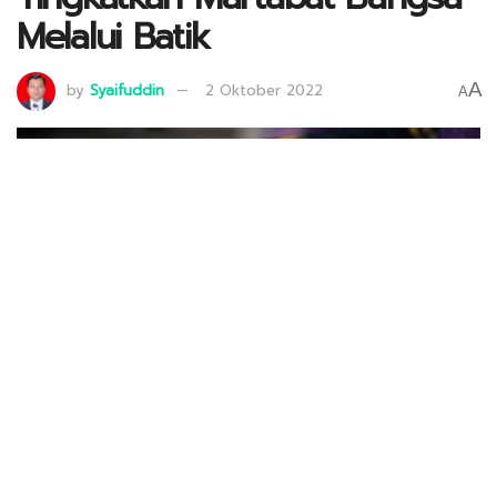
Melalui Batik
A
by
Syaifuddin
2 Oktober 2022
A
Hari Batik Nasional, Minggu (2/10). Dok : Kumparan
111
SHARES