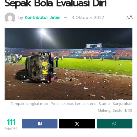
Sepak Bola Evaluasi Diri
A
by
Kontributor_Jatim
3 Oktober 2022
A
Tampak bangkai mobil Polisi selepas kerusuhan di Stadion Kanjuruhan
Malang, Sabtu (1/10).
111
SHARES