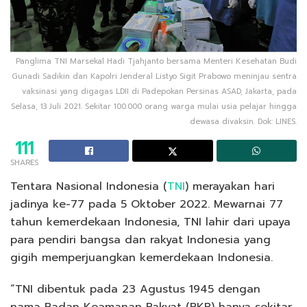
Panglima TNI Marsekal Hadi Tjahjanto bersama Menteri Kesehatan Budi
Gunadi Sadikin dan Kapolri Jenderal Listyo Sigit Prabowo meninjau sentra
vaksinasi yang digagas LDII di Padepokan Persinas ASAD, Jakarta, pada
Selasa, 13 Juli 2021. Sekitar 100.000 orang warga mulai usia pelajar hingga
dewasa divaksin. Dok: LINES.
111
SHARES
Tentara Nasional Indonesia (
TNI
) merayakan hari
jadinya ke-77 pada 5 Oktober 2022. Mewarnai 77
tahun kemerdekaan Indonesia, TNI lahir dari upaya
para pendiri bangsa dan rakyat Indonesia yang
gigih memperjuangkan kemerdekaan Indonesia.
“TNI dibentuk pada 23 Agustus 1945 dengan
nama Badan Keamanan Rakyat (BKR) hanya sekitar