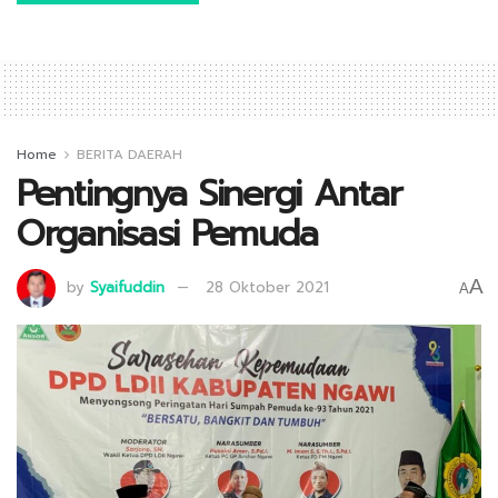
Home
BERITA DAERAH
Pentingnya Sinergi Antar
Organisasi Pemuda
A
by
Syaifuddin
28 Oktober 2021
A