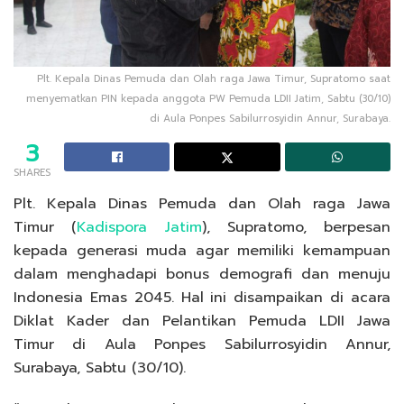
Plt. Kepala Dinas Pemuda dan Olah raga Jawa Timur, Supratomo saat
menyematkan PIN kepada anggota PW Pemuda LDII Jatim, Sabtu (30/10)
di Aula Ponpes Sabilurrosyidin Annur, Surabaya.
3
SHARES
Plt. Kepala Dinas Pemuda dan Olah raga Jawa
Timur (
Kadispora Jatim
), Supratomo, berpesan
kepada generasi muda agar memiliki kemampuan
dalam menghadapi bonus demografi dan menuju
Indonesia Emas 2045. Hal ini disampaikan di acara
Diklat Kader dan Pelantikan Pemuda LDII Jawa
Timur di Aula Ponpes Sabilurrosyidin Annur,
Surabaya, Sabtu (30/10).