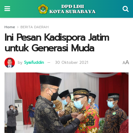
Home
BERITA DAERAH
Ini Pesan Kadispora Jatim
untuk Generasi Muda
A
by
Syaifuddin
30 Oktober 2021
A