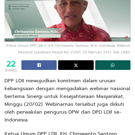
Ketua Umum DPP LDII Ir. KH. Chriswanto Santoso, M.Sc membuka Webinar
Nasional sosialisasi Perpol No. 1/2021, 20 Februari 2022. Dok. LINES.
22
SHARES
DPP LDII mewujudkan komitmen dalam urusan
kebangsaan dengan mengadakan webinar nasional
bertema Sinergi untuk Kesejahteraan Masyarakat,
Minggu (20/02). Webinarnas tersebut juga diikuti
oleh perwakilan pengurus DPW dan DPD LDII se-
Indonesia.
Ketua Umum DPP LDII, KH. Chriswanto Santoso