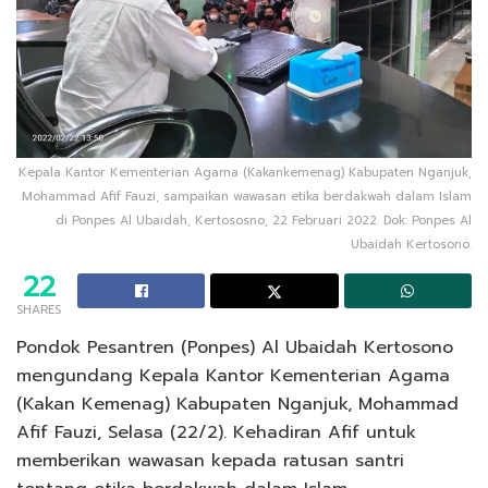
Kepala Kantor Kementerian Agama (Kakankemenag) Kabupaten Nganjuk,
Mohammad Afif Fauzi, sampaikan wawasan etika berdakwah dalam Islam
di Ponpes Al Ubaidah, Kertososno, 22 Februari 2022. Dok: Ponpes Al
Ubaidah Kertosono.
22
SHARES
Pondok Pesantren (Ponpes) Al Ubaidah Kertosono
mengundang Kepala Kantor Kementerian Agama
(Kakan Kemenag) Kabupaten Nganjuk, Mohammad
Afif Fauzi, Selasa (22/2). Kehadiran Afif untuk
memberikan wawasan kepada ratusan santri