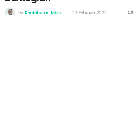
A
by
Kontributor_Jatim
20 Februari 2022
A
Sugianto Hadi terpilih sebagai Ketua DPD LDII Kota Malang masa bakti
2022-2027. Dok: Lines Jatim.
22