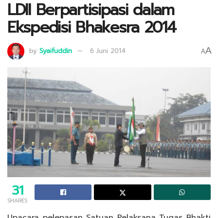
LDII Berpartisipasi dalam
Ekspedisi Bhakesra 2014
A
by
Syaifuddin
6 Juni 2014
A
31
SHARES
Upacara pelepasan Satuan Pelaksana Tugas Bhakti