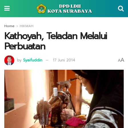
Home
HIKMAH
Kathoyah, Teladan Melalui
Perbuatan
A
by
Syaifuddin
17 Juni 2014
A