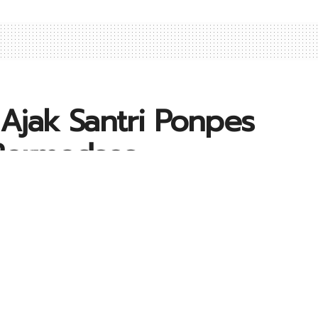
Ajak Santri Ponpes
 Bermedsos
8
0
0
A
A DAERAH
,
EDUKASI
A