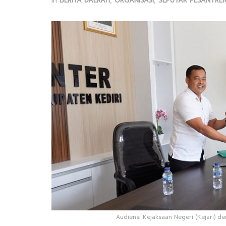
in
BERITA DAERAH
,
ORGANISASI
,
SEPUTAR PESANTRE
Audiensi Kejaksaan Negeri (Kejari) de