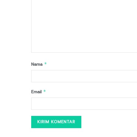
Nama
*
Email
*