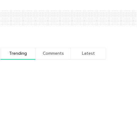
Trending
Comments
Latest
Kunci 5 Sukses Ramadhan
9 JUNI 2016
Sejarah dan Profil Pondok
Pesantren Wali Barokah
Kediri
10 NOVEMBER 2016