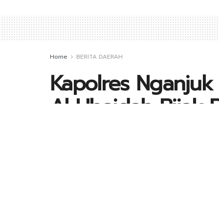
Home
BERITA DAERAH
Kapolres Nganjuk 
Al Ubaidah Bijak
by
Syaifuddin
16 Februari 2023
in
BERIT