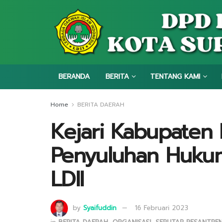
BERANDA
BERITA
TENTANG KAMI
Home
BERITA DAERAH
Kejari Kabupaten K
Penyuluhan Hukum
LDII
by
Syaifuddin
16 Februari 2023