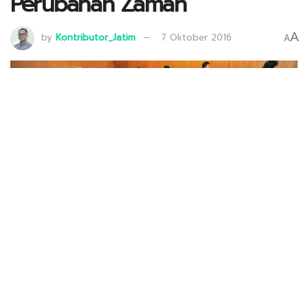
Perubahan Zaman
A
by
Kontributor_Jatim
7 Oktober 2016
A
Sejumlah guru mengerjakan soal uji kompetensi guru secara daring
(online) di laboratorium komputer SMK Negeri 2 Yogyakarta, beberapa
waktu lalu. [foto: www.print.kompas.com]
68
SHARES