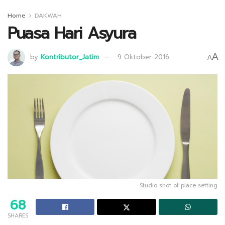
Home
DAKWAH
Puasa Hari Asyura
A
by
Kontributor_Jatim
9 Oktober 2016
A
Studio shot of place setting
68
SHARES