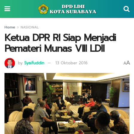
Home
NASIONAL
Ketua DPR RI Siap Menjadi
Pemateri Munas VIII LDII
A
by
Syaifuddin
13 Oktober 2016
A