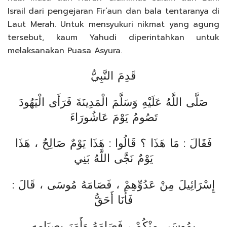
Israil dari pengejaran Fir’aun dan bala tentaranya di
Laut Merah. Untuk mensyukuri nikmat yang agung
tersebut, kaum Yahudi diperintahkan untuk
melaksanakan Puasa Asyura.
قَدِمَ النَّبِيُّ
صَلَّى اللَّهُ عَلَيْهِ وَسَلَّمَ الْمَدِينَةَ فَرَأَى الْيَهُودَ
تَصُومُ يَوْمَ عَاشُورَاءَ
فَقَالَ : مَا هَذَا ؟ قَالُوا : هَذَا يَوْمٌ صَالِحٌ ، هَذَا
يَوْمٌ نَجَّى اللَّهُ بَنِي
إِسْرَائِيلَ مِنْ عَدُوِّهِمْ ، فَصَامَهُ مُوسَى ، قَالَ :
فَأَنَا أَحَقُّ
بِمُوسَى مِنْكُمْ ، فَصَامَهُ وَأَمَرَ بِصِيَامِهِ