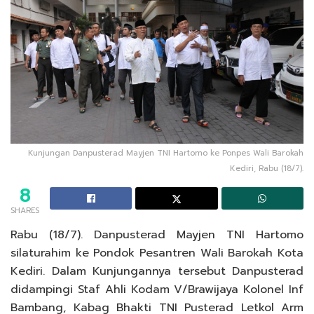
Kunjungan Danpusterad Mayjen TNI Hartomo ke Ponpes Wali Barokah
Kediri, Rabu (18/7).
8
SHARES
Rabu (18/7). Danpusterad Mayjen TNI Hartomo
silaturahim ke Pondok Pesantren Wali Barokah Kota
Kediri. Dalam Kunjungannya tersebut Danpusterad
didampingi Staf Ahli Kodam V/Brawijaya Kolonel Inf
Bambang, Kabag Bhakti TNI Pusterad Letkol Arm