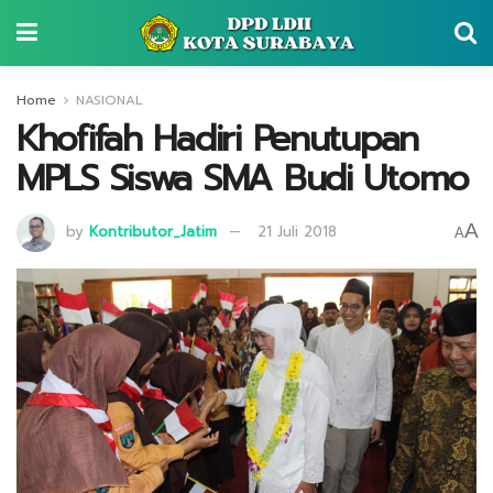
Home
NASIONAL
Khofifah Hadiri Penutupan
MPLS Siswa SMA Budi Utomo
A
by
Kontributor_Jatim
21 Juli 2018
A