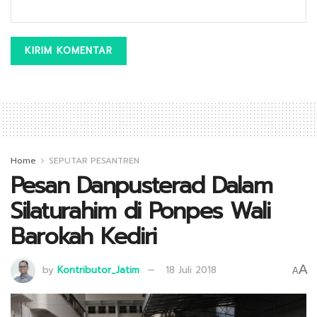
Home
SEPUTAR PESANTREN
Pesan Danpusterad Dalam
Silaturahim di Ponpes Wali
Barokah Kediri
A
by
Kontributor_Jatim
18 Juli 2018
A