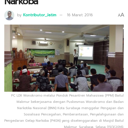
Narkoba
A
by
Kontributor_Jatim
16 Maret 2016
A
PC LDII Wonokromo melalui Pondok Pesantren Mahasiswa (PPM) Baitul
Makmur bekerjasama dengan Puskesmas Wonokromo dan Badan
Narkotika Nasional (BNN) Kota Surabaya menggelar Pengajian dan
Sosialisasi Pencegahan, Pemberantasan, Penyalahgunaan dan
Pengedaran Gelap Narkoba (P4GN) yang diselenggarakan di Masjid Baitul
Makmur, Surabaya, Selasa (15/3/2016).