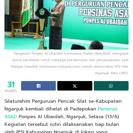
Pengasuh Ponpes Al Ubaidah Kertosono, Habib Ubaidillah mengajak
dunia persilatan untuk menjaga perdamaian dan persaudaraan saat
Ponpes Ubaidah Kertosono menjadi tuan rumah silaturrahim IPSI Kab.
Nganjuk. Foto: LINES.
31
SHARES
Silaturahim Perguruan Pencak Silat se-Kabupaten
Nganjuk kembali dihelat di Padepokan
Persinas
ASAD
Ponpes Al Ubaidah, Nganjuk, Selasa (13/6).
Kegiatan tersebut rutin dilaksanakan tiap bulan
oleh IPSI Kabupaten Nganjuk di lokasi yang