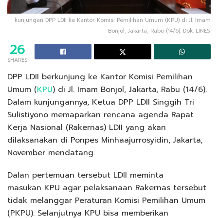
kunjungan DPP LDII ke Kantor Komisi Pemilihan Umum (KPU) di Jl. Imam
Bonjol, Jakarta, Rabu (14/6). Dok: LINES.
26
SHARES
DPP LDII berkunjung ke Kantor Komisi Pemilihan
Umum (
KPU
) di Jl. Imam Bonjol, Jakarta, Rabu (14/6).
Dalam kunjungannya, Ketua DPP LDII Singgih Tri
Sulistiyono memaparkan rencana agenda Rapat
Kerja Nasional (Rakernas) LDII yang akan
dilaksanakan di Ponpes Minhaajurrosyidin, Jakarta,
November mendatang.
Dalan pertemuan tersebut LDII meminta
masukan KPU agar pelaksanaan Rakernas tersebut
tidak melanggar Peraturan Komisi Pemilihan Umum
(PKPU). Selanjutnya KPU bisa memberikan