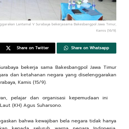
nggarakan Lantamal V Surabaya bekerjasama Bakesbangpol Jawa Timur,
Kamis (16/9).
Share on Twitter
Share on Whatsapp
Surabaya bekerja sama Bakesbangpol Jawa Timur
ara dan ketahanan negara yang diselenggarakan
baya, Kamis (15/9).
yan, pelajar dan organisasi kepemudaan ini
 Laut (KH) Agus Suharsono.
askan bahwa kewajiban bela negara tidak hanya
inkan kepada seluruh warga negara Indonesia.