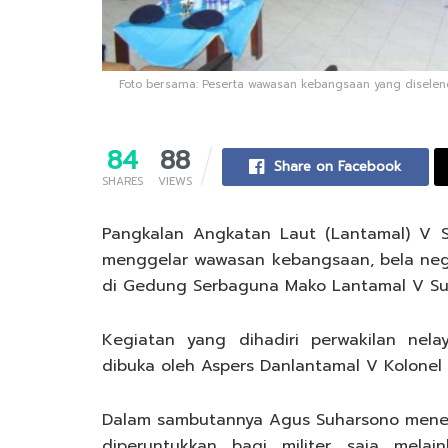
Foto bersama: Peserta wawasan kebangsaan yang disele
84
88
Share on Facebook
SHARES
VIEWS
Pangkalan Angkatan Laut (Lantamal) V 
menggelar wawasan kebangsaan, bela neg
di Gedung Serbaguna Mako Lantamal V Sura
Kegiatan yang dihadiri perwakilan nela
dibuka oleh Aspers Danlantamal V Kolonel
Dalam sambutannya Agus Suharsono meneg
diperuntukkan bagi militer saja mela