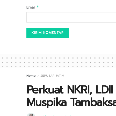
Email
*
Home
SEPUTAR JATIM
Perkuat NKRI, LDI
Muspika Tambaksa