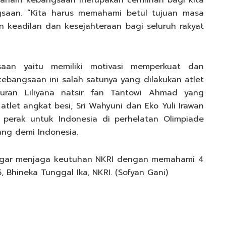
aham kebangsaan merupakan cerminan bagi kita
aan. “Kita harus memahami betul tujuan masa
 keadilan dan kesejahteraan bagi seluruh rakyat
an yaitu memiliki motivasi memperkuat dan
angsaan ini salah satunya yang dilakukan atlet
uran Liliyana natsir fan Tantowi Ahmad yang
tlet angkat besi, Sri Wahyuni dan Eko Yuli Irawan
perak untuk Indonesia di perhelatan Olimpiade
uang demi Indonesia.
agar menjaga keutuhan NKRI dengan memahami 4
, Bhineka Tunggal Ika, NKRI. (Sofyan Gani)