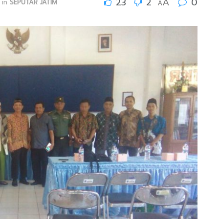
23
2
0
A
in
SEPUTAR JATIM
A