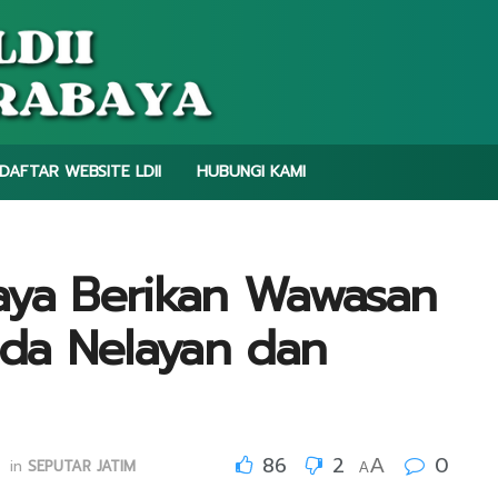
DAFTAR WEBSITE LDII
HUBUNGI KAMI
aya Berikan Wawasan
da Nelayan dan
86
2
0
A
in
SEPUTAR JATIM
A