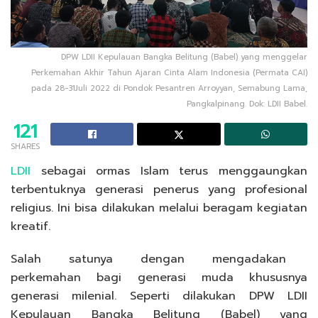
DPW LDII Kepulauan Bangka Belitung (Babel) yang menggelar
Perkemahan Akhir Tahun Ajaran Cinta Alam Indonesia (Permata CAI)
pada 28-31Juli 2022 di Pondok Pesantren Arroyyan, Semabung Lama,
Pangkalpinang. Dok: LDII Babel.
121
SHARES
LDII
sebagai ormas Islam terus menggaungkan
terbentuknya generasi penerus yang profesional
religius. Ini bisa dilakukan melalui beragam kegiatan
kreatif.
Salah satunya dengan mengadakan
perkemahan bagi generasi muda khususnya
generasi milenial. Seperti dilakukan DPW LDII
Kepulauan Bangka Belitung (Babel) yang