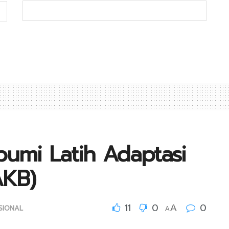
bumi Latih Adaptasi
AKB)
11
0
0
A
SIONAL
A