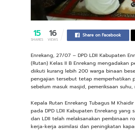
15
16
Share on Facebook
SHARES
VIEWS
Enrekang, 27/07 – DPD LDII Kabupaten E
(Rutan) Kelas II B Enrekang mengadakan p
diikuti kurang lebih 200 warga binaan bes
pengajian tersebut tetap memperhatikan p
sebelum masuk masjid, pemeriksaan suhu,
Kepala Rutan Enrekang Tubagus M Khaidir
pada DPD LDII Kabupaten Enrekang yang se
dan LDII telah melaksanakan pembinaan r
kerja-kerja asimilasi dan peningkatan kapa