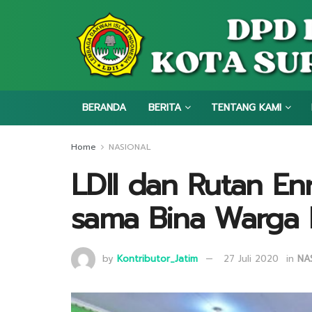
BERANDA
BERITA
TENTANG KAMI
Home
NASIONAL
LDII dan Rutan E
sama Bina Warga 
by
Kontributor_Jatim
27 Juli 2020
in
NA