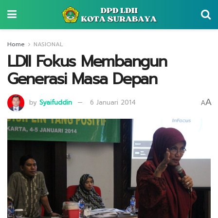
Home
NASIONAL
LDII Fokus Membangun
Generasi Masa Depan
A
by
Syaifuddin
6 Januari 2014
A