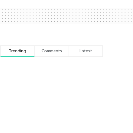
Trending
Comments
Latest
Kunci 5 Sukses Ramadhan
9 JUNI 2016
Sejarah dan Profil Pondok
Pesantren Wali Barokah
Kediri
10 NOVEMBER 2016