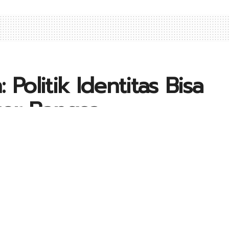
Politik Identitas Bisa
er Bangsa
6
0
0
A
ASIONAL
A