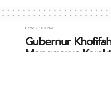
Home
NASIONAL
Gubernur Khofifah: 
Menggerus Karakt
by
Kontributor_Jatim
2 Maret 2019
in
N