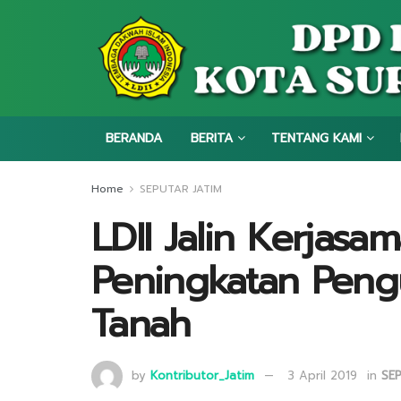
BERANDA
BERITA
TENTANG KAMI
Home
SEPUTAR JATIM
LDII Jalin Kerjas
Peningkatan Peng
Tanah
by
Kontributor_Jatim
3 April 2019
in
SE