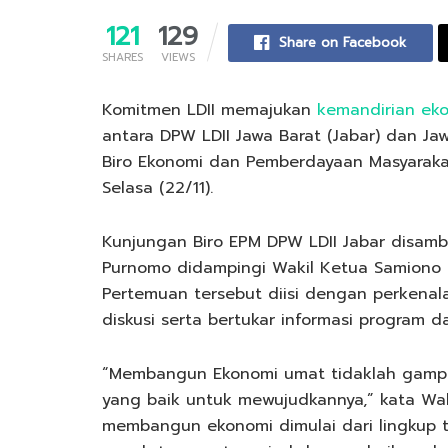
121
129
Share on Facebook
SHARES
VIEWS
Komitmen LDII memajukan
kemandirian ek
antara DPW LDII Jawa Barat (Jabar) dan Jawa
Biro Ekonomi dan Pemberdayaan Masyarakat
Selasa (22/11).
Kunjungan Biro EPM DPW LDII Jabar disamb
Purnomo didampingi Wakil Ketua Samiono d
Pertemuan tersebut diisi dengan perkenala
diskusi serta bertukar informasi program 
“Membangun Ekonomi umat tidaklah gampa
yang baik untuk mewujudkannya,” kata Wak
membangun ekonomi dimulai dari lingkup t