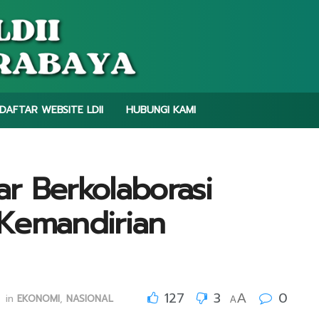
DAFTAR WEBSITE LDII
HUBUNGI KAMI
ar Berkolaborasi
Kemandirian
127
3
0
A
in
EKONOMI
,
NASIONAL
A