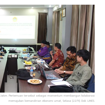
II Jatim. Pertemuan tersebut sebagai momentum membangun kolaborasi
memajukan kemandirian ekonomi umat, Selasa (22/11). Dok: LINES.