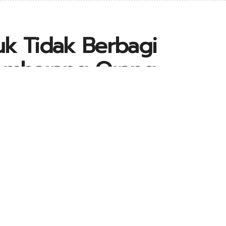
uk Tidak Berbagi
Sembarang Orang
31
1
0
A
A