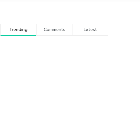
Trending
Comments
Latest
Kunci 5 Sukses Ramadhan
9 JUNI 2016
Sejarah dan Profil Pondok
Pesantren Wali Barokah
Kediri
10 NOVEMBER 2016
Keutamaan Membaca Al-
Qur’an di Bulan Ramadhan
8 JUNI 2016