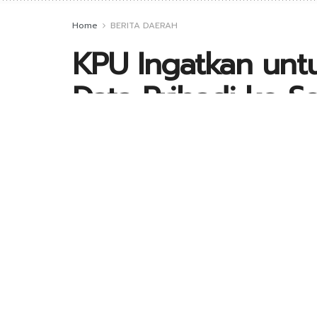
Home
BERITA DAERAH
KPU Ingatkan unt
Data Pribadi ke 
by
Kontributor_Jatim
18 November 2022
in
BERITA DAERAH
,
EDUKASI
,
SEPUTAR JATIM