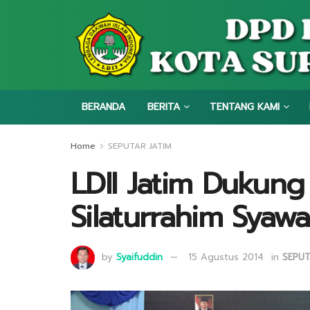
BERANDA
BERITA
TENTANG KAMI
Home
SEPUTAR JATIM
LDII Jatim Dukung
Silaturrahim Syawa
by
Syaifuddin
15 Agustus 2014
in
SEPUT