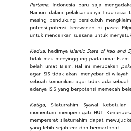
Pertama
, Indonesia baru saja mengadakan
Namun dalam pelaksanaanya Indonesia 
masing pendukung bersikukuh mengklaim
potensi-potensi kerawanan di pasca Pilpr
untuk mencairkan suasana untuk menyatuk
Kedua
, hadirnya
Islamic State of Iraq and 
tidak mau menyinggung pada umat Islam 
belah umat Islam. Hal ini merupakan
pek
agar ISIS tidak akan menyebar di wilayah 
sebuah komunikasi agar tidak ada sebuah 
adanya ISIS yang berpotensi memecah bela
Ketiga
, Silaturrahim Syawal kebetula
momentum memperingati HUT Kemerdekaa
mempererat silaturrahim dapat mewujudk
yang lebih sejahtera dan bermartabat.