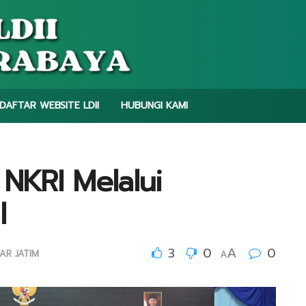
DAFTAR WEBSITE LDII
HUBUNGI KAMI
 NKRI Melalui
l
3
0
0
A
AR JATIM
A