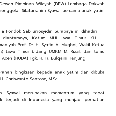
, Dewan Pimpinan Wilayah (DPW) Lembaga Dakwah
r menggelar Silaturrahim Syawal bersama anak yatim
la Pondok Sabilurrosyidin Surabaya ini dihadiri
r diantaranya, Ketum MUI Jawa TImur KH.
yah Prof. Dr. H. Syafiq A. Mughni, Wakil Ketua
n) Jawa Timur bidang UMKM M. Rizal, dan tamu
ceh (HUDA) Tgk. H. Tu Bulqaini Tanjung.
rahan bingkisan kepada anak yatim dan dibuka
 H. Chriswanto Santoso, M.Sc.
ahim Syawal merupakan momentum yang tepat
ik terjadi di Indonesia yang menjadi perhatian