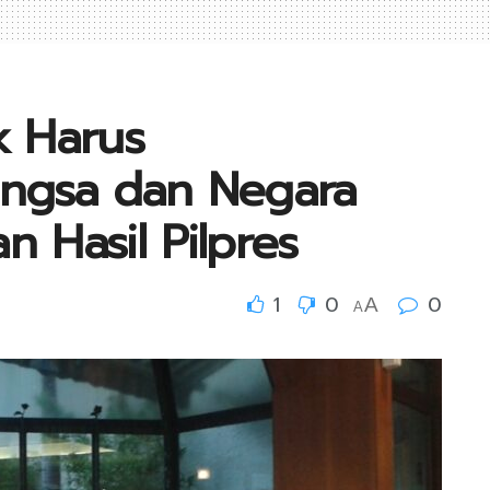
ik Harus
ngsa dan Negara
 Hasil Pilpres
1
0
0
A
A