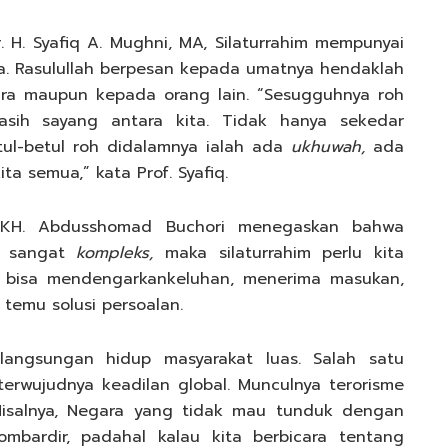
H. Syafiq A. Mughni, MA, Silaturrahim mempunyai
. Rasulullah berpesan kepada umatnya hendaklah
ara maupun kepada orang lain. “Sesugguhnya roh
asih sayang antara kita. Tidak hanya sekedar
tul-betul roh didalamnya ialah ada
ukhuwah,
ada
ta semua,” kata Prof. Syafiq.
 KH. Abdusshomad Buchori menegaskan bahwa
ur sangat
kompleks,
maka silaturrahim perlu kita
a bisa mendengarkankeluhan, menerima masukan,
 temu solusi persoalan.
elangsungan hidup masyarakat luas. Salah satu
erwujudnya keadilan global. Munculnya terorisme
 Misalnya, Negara yang tidak mau tunduk dengan
bardir, padahal kalau kita berbicara tentang