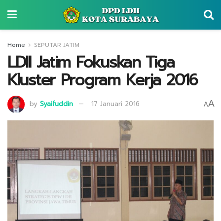
Home
SEPUTAR JATIM
LDII Jatim Fokuskan Tiga
Kluster Program Kerja 2016
A
by
Syaifuddin
17 Januari 2016
A