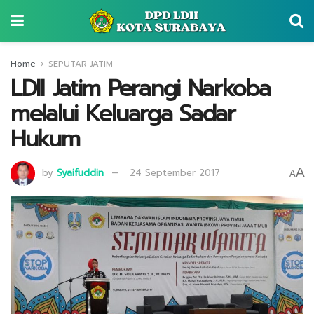
Home
SEPUTAR JATIM
LDII Jatim Perangi Narkoba
melalui Keluarga Sadar
Hukum
A
by
Syaifuddin
24 September 2017
A