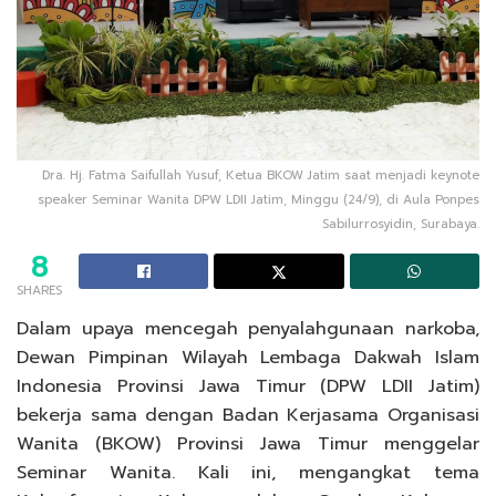
Dra. Hj. Fatma Saifullah Yusuf, Ketua BKOW Jatim saat menjadi keynote
speaker Seminar Wanita DPW LDII Jatim, Minggu (24/9), di Aula Ponpes
Sabilurrosyidin, Surabaya.
8
SHARES
Dalam upaya mencegah penyalahgunaan narkoba,
Dewan Pimpinan Wilayah Lembaga Dakwah Islam
Indonesia Provinsi Jawa Timur (DPW LDII Jatim)
bekerja sama dengan Badan Kerjasama Organisasi
Wanita (BKOW) Provinsi Jawa Timur menggelar
Seminar Wanita. Kali ini, mengangkat tema