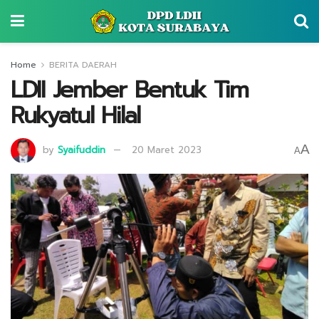
Home
BERITA DAERAH
LDII Jember Bentuk Tim
Rukyatul Hilal
A
by
Syaifuddin
20 Maret 2023
A