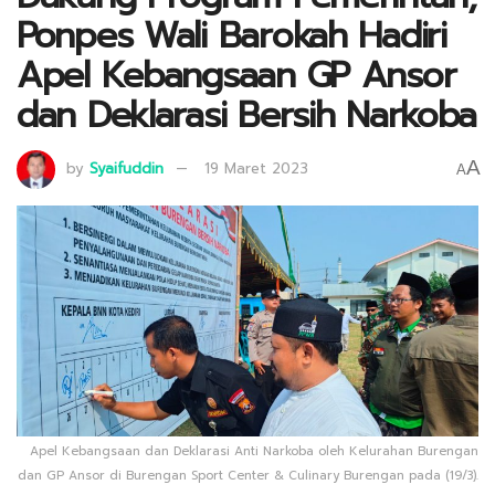
Ponpes Wali Barokah Hadiri
Apel Kebangsaan GP Ansor
dan Deklarasi Bersih Narkoba
A
by
Syaifuddin
19 Maret 2023
A
Apel Kebangsaan dan Deklarasi Anti Narkoba oleh Kelurahan Burengan
dan GP Ansor di Burengan Sport Center & Culinary Burengan pada (19/3).