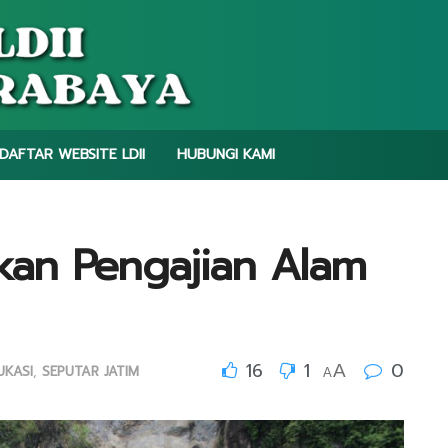
DAFTAR WEBSITE LDII
HUBUNGI KAMI
kan Pengajian Alam
16
1
0
A
UKASI
,
SEPUTAR JATIM
A