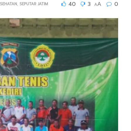
40
3
0
A
ESEHATAN
,
SEPUTAR JATIM
A