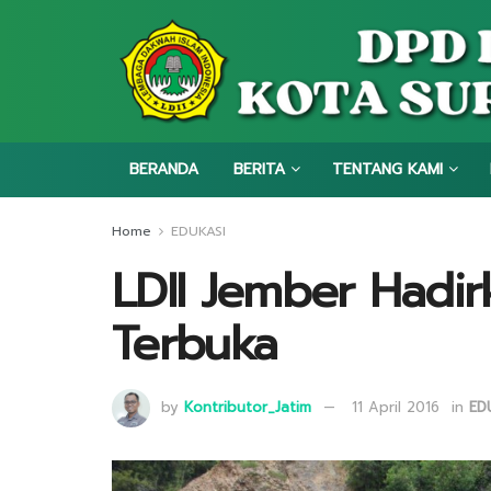
BERANDA
BERITA
TENTANG KAMI
Home
EDUKASI
LDII Jember Hadir
Terbuka
by
Kontributor_Jatim
11 April 2016
in
ED