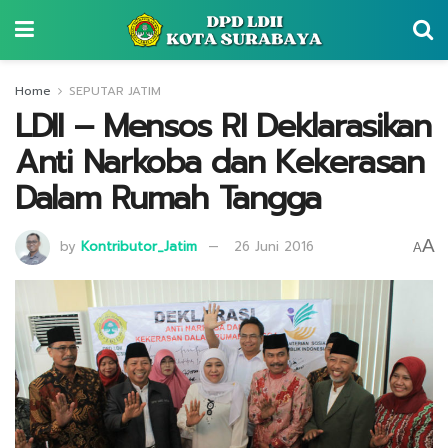
Home
SEPUTAR JATIM
LDII – Mensos RI Deklarasikan
Anti Narkoba dan Kekerasan
Dalam Rumah Tangga
A
by
Kontributor_Jatim
26 Juni 2016
A