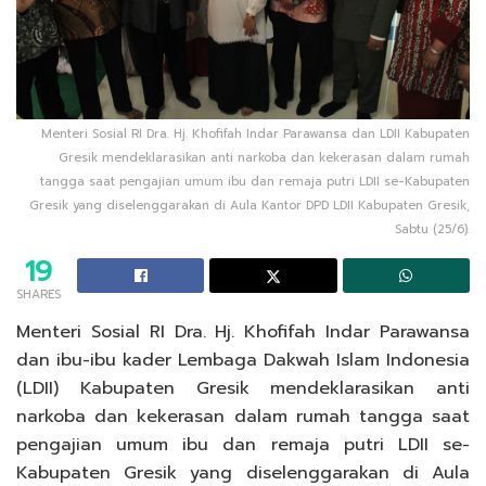
Menteri Sosial RI Dra. Hj. Khofifah Indar Parawansa dan LDII Kabupaten
Gresik mendeklarasikan anti narkoba dan kekerasan dalam rumah
tangga saat pengajian umum ibu dan remaja putri LDII se-Kabupaten
Gresik yang diselenggarakan di Aula Kantor DPD LDII Kabupaten Gresik,
Sabtu (25/6).
19
SHARES
Menteri Sosial RI Dra. Hj. Khofifah Indar Parawansa
dan ibu-ibu kader Lembaga Dakwah Islam Indonesia
(LDII) Kabupaten Gresik mendeklarasikan anti
narkoba dan kekerasan dalam rumah tangga saat
pengajian umum ibu dan remaja putri LDII se-
Kabupaten Gresik yang diselenggarakan di Aula