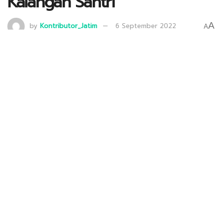
Kalangan Santri
A
by
Kontributor_Jatim
6 September 2022
A
Para santri LDII di Ponpes Wali Barokah sedang mengikuti pelajaran tafsir
Alquran. Saat mereka lulus dan menjadi juru dakwah, mereka diharapkan
dapat memanfaatkan media sosial untuk membangun karakter bangsa,
agar berjiwa pancasilais. Foto: LINES.