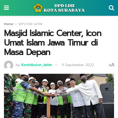
Home
SEPUTAR JATIM
Masjid Islamic Center, Icon
Umat Islam Jawa Timur di
Masa Depan
A
by
Kontributor_Jatim
9 September 2022
A