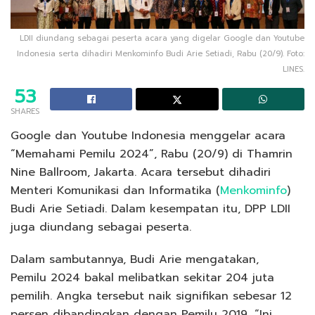
LDII diundang sebagai peserta acara yang digelar Google dan Youtube
Indonesia serta dihadiri Menkominfo Budi Arie Setiadi, Rabu (20/9). Foto:
LINES.
53
SHARES
Google dan Youtube Indonesia menggelar acara
“Memahami Pemilu 2024”, Rabu (20/9) di Thamrin
Nine Ballroom, Jakarta. Acara tersebut dihadiri
Menteri Komunikasi dan Informatika (
Menkominfo
)
Budi Arie Setiadi. Dalam kesempatan itu, DPP LDII
juga diundang sebagai peserta.
Dalam sambutannya, Budi Arie mengatakan,
Pemilu 2024 bakal melibatkan sekitar 204 juta
pemilih. Angka tersebut naik signifikan sebesar 12
persen dibandingkan dengan Pemilu 2019, “Ini