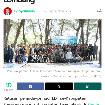
A
by
Syaifuddin
17 September 2023
A
Pemuda-pemudi LDII se-Kabupaten Sumenep mengikuti kegiatan temu
akrab di Pantai Lombang pada Minggu (17/9).
10
SHARES
Ratusan pemuda-pemudi LDII se-Kabupaten
Sumenep mengikuti kegiatan temu akrab di
Pantai