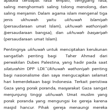
apabila terdapat rasa empati, tenggang rasa,
saling menghormati saling tolong menolong, dan
saling menjamin. Dalam agama islam mengenal tiga
jenis ukhuwah yaitu
ukhuwah
Islamiyah
(persaudaraan umat Islam),
ukhuwah wathoniyah
(
persaudaraan bangsa), dan
ukhuwah basyariyah
(persaudaraan umat Islam).
Pentingnya
ukhuwah
untuk menciptakan kerukunan
sangatlah penting bagi Taher Ahmad dari
perwakilan Dubes Palestina, yang hadir pada saat
silaturahim
DPP LDII.“
Ukhuwah wathoniyah
penting
bagi nasionalisme dan saya mengucapkan selamat
hari kemerdekaan bagi Indonesia. Terkait peristiwa
Gaza yang porak poranda, masyarakat Gaza sangat
menjunjung tinggi
ukhuwah
. Umat muslim yang
porak poranda yang mengungsi ke gereja karena
masjid hancur. Pihak gereja menaungi mereka