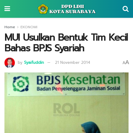
Home
EKONOMI
MUI Usulkan Bentuk Tim Kecil
Bahas BPJS Syariah
A
by
Syaifuddin
21 November 2014
A