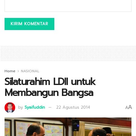
Home
NASIONAL
Silaturahim LDII untuk
Membangun Bangsa
A
by
Syaifuddin
22 Agustus 2014
A