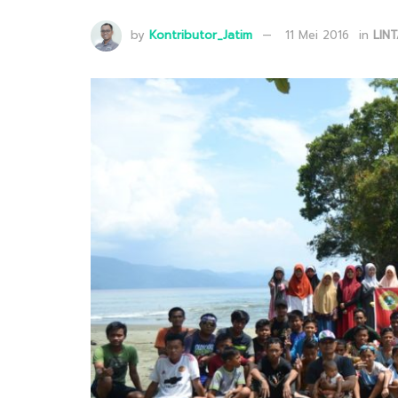
by
Kontributor_Jatim
11 Mei 2016
in
LIN