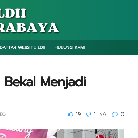
DAFTAR WEBSITE LDII
HUBUNGI KAMI
 Bekal Menjadi
19
1
0
A
DEO
A