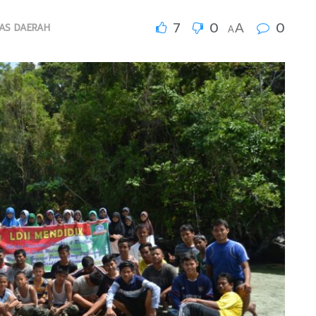
7
0
0
A
TAS DAERAH
A