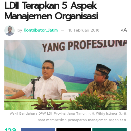
LDII Terapkan 5 Aspek
Manajemen Organisasi
A
by
Kontributor_Jatim
10 Februari 2016
A
Wakil Bendahara DPW LDII Provinsi Jawa Timur, Ir. H. Wildy Istimor (kiri),
saat memberikan pemaparan manajemen organisasi.