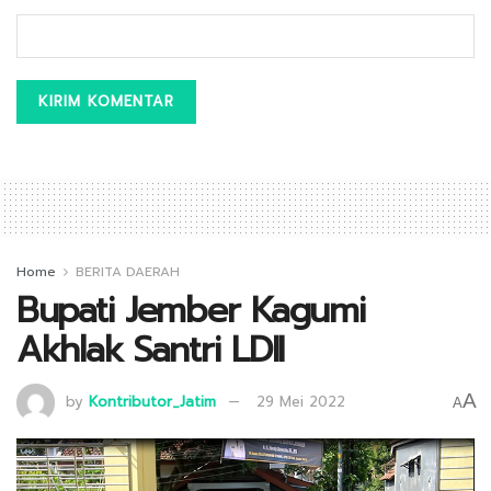
Home
BERITA DAERAH
Bupati Jember Kagumi
Akhlak Santri LDII
A
by
Kontributor_Jatim
29 Mei 2022
A