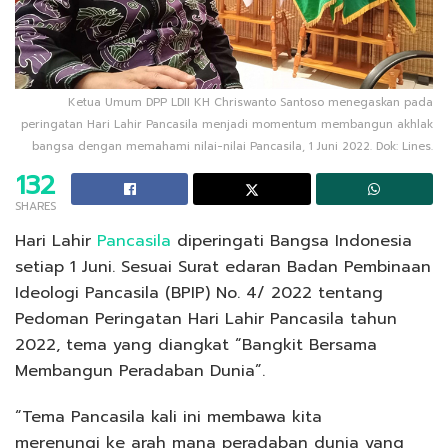
Ketua Umum DPP LDII KH Chriswanto Santoso menegaskan pada
peringatan Hari Lahir Pancasila menjadi momentum membangun akhlak
bangsa dengan memahami nilai-nilai Pancasila, 1 Juni 2022. Dok: Lines.
132
SHARES
Hari Lahir
Pancasila
diperingati Bangsa Indonesia
setiap 1 Juni. Sesuai Surat edaran Badan Pembinaan
Ideologi Pancasila (BPIP) No. 4/ 2022 tentang
Pedoman Peringatan Hari Lahir Pancasila tahun
2022, tema yang diangkat “Bangkit Bersama
Membangun Peradaban Dunia”.
“Tema Pancasila kali ini membawa kita
merenungi ke arah mana peradaban dunia yang