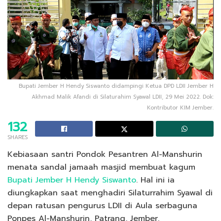
Bupati Jember H Hendy Siswanto didampingi Ketua DPD LDII Jember H
Akhmad Malik Afandi di Silaturahim Syawal LDII, 29 Mei 2022. Dok:
Kontributor KIM Jember.
132
SHARES
Kebiasaan santri Pondok Pesantren Al-Manshurin
menata sandal jamaah masjid membuat kagum
Bupati Jember H Hendy Siswanto
. Hal ini ia
diungkapkan saat menghadiri Silaturrahim Syawal di
depan ratusan pengurus LDII di Aula serbaguna
Ponpes Al-Manshurin, Patrang, Jember.