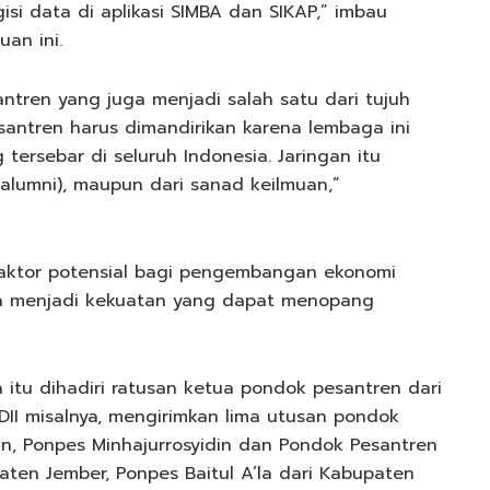
i data di aplikasi SIMBA dan SIKAP,” imbau
an ini.
tren yang juga menjadi salah satu dari tujuh
santren harus dimandirikan karena lembaga ini
 tersebar di seluruh Indonesia. Jaringan itu
(alumni), maupun dari sanad keilmuan,”
faktor potensial bagi pengembangan ekonomi
isa menjadi kekuatan yang dapat menopang
a itu dihadiri ratusan ketua pondok pesantren dari
LDII misalnya, mengirimkan lima utusan pondok
in, Ponpes Minhajurrosyidin dan Pondok Pesantren
ten Jember, Ponpes Baitul A’la dari Kabupaten