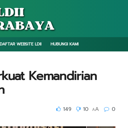
DAFTAR WEBSITE LDII
HUBUNGI KAMI
rkuat Kemandirian
n
149
10
0
A
A