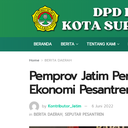
BERANDA
BERITA
TENTANG KAMI
Home
BERITA DAERAH
Pemprov Jatim Pe
Ekonomi Pesantre
by
Kontributor_Jatim
6 Juni 2022
in
BERITA DAERAH
,
SEPUTAR PESANTREN