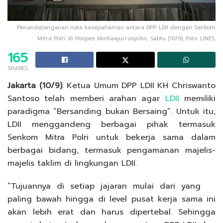
Penandatanganan nota kesepahaman antara DPP LDII dengan Senkom
Mitra Polri di Ponpes Minhaajurrosyidin, Sabtu (10/9). Foto: LINES.
165
SHARES
Jakarta (10/9)
. Ketua Umum DPP LDII KH Chriswanto
Santoso telah memberi arahan agar
LDII
memiliki
paradigma “Bersanding bukan Bersaing”. Untuk itu,
LDII menggandeng berbagai pihak termasuk
Senkom Mitra Polri untuk bekerja sama dalam
berbagai bidang, termasuk pengamanan majelis-
majelis taklim di lingkungan LDII.
“Tujuannya di setiap jajaran mulai dari yang
paling bawah hingga di level pusat kerja sama ini
akan lebih erat dan harus dipertebal. Sehingga