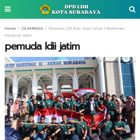
Home
OLAHRAGA
Pemuda LDII Ikuti Jalan Sehat 1 Muharram
Pemprov Jatim
pemuda ldii jatim