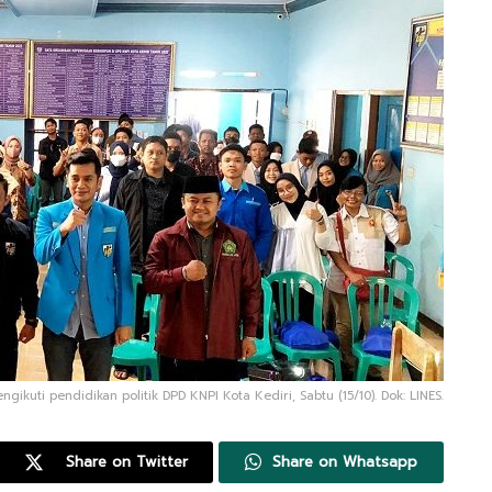
ikuti pendidikan politik DPD KNPI Kota Kediri, Sabtu (15/10). Dok: LINES.
Share on Twitter
Share on Whatsapp