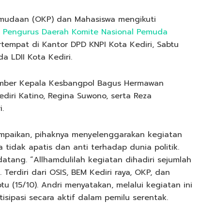
emudaan (OKP) dan Mahasiswa mengikuti
 Pengurus Daerah Komite Nasional Pemuda
rtempat di Kantor DPD KNPI Kota Kediri, Sabtu
a LDII Kota Kediri.
asumber Kepala Kesbangpol Bagus Hermawan
diri Katino, Regina Suwono, serta Reza
.
mpaikan, pihaknya menyelenggarakan kegiatan
tidak apatis dan anti terhadap dunia politik.
atang. “Allhamdulilah kegiatan dihadiri sejumlah
erdiri dari OSIS, BEM Kediri raya, OKP, dan
tu (15/10). Andri menyatakan, melalui kegiatan ini
isipasi secara aktif dalam pemilu serentak.