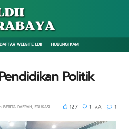
DAFTAR WEBSITE LDII
HUBUNGI KAMI
Pendidikan Politik
127
1
1
A
in
BERITA DAERAH
,
EDUKASI
A