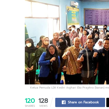
Ketua Pemuda LDII Kediri Asyhari Eko Prayitno (kanan) meng
120
128
Share on Facebook
SHARES
VIEWS