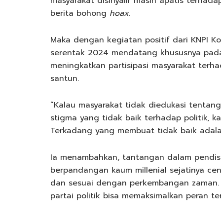
masyarakat disinyalir masih apatis terhada
berita bohong
hoax
.
Maka dengan kegiatan positif dari KNPI Ko
serentak 2024 mendatang khususnya pada 
meningkatkan partisipasi masyarakat terha
santun.
“Kalau masyarakat tidak diedukasi tentan
stigma yang tidak baik terhadap politik, ka
Terkadang yang membuat tidak baik adalah
Ia menambahkan, tantangan dalam pendisik
berpandangan kaum millenial sejatinya cen
dan sesuai dengan perkembangan zaman. 
partai politik bisa memaksimalkan peran te