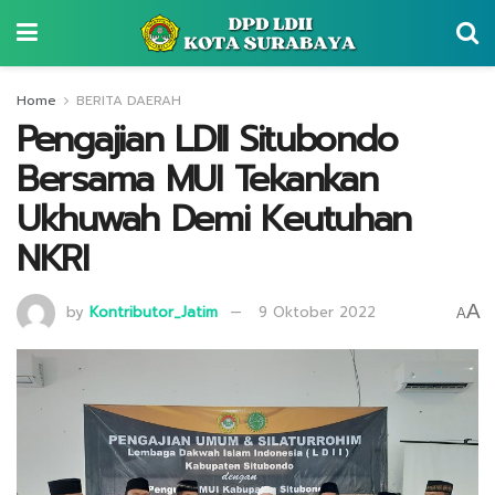
Home
BERITA DAERAH
Pengajian LDII Situbondo
Bersama MUI Tekankan
Ukhuwah Demi Keutuhan
NKRI
A
by
Kontributor_Jatim
9 Oktober 2022
A