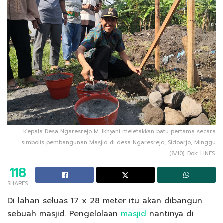
Kepala Desa Ngaresrejo M. Ikhyani meletakkan batu pertama secara
simbolis pembangunan Masjid di desa Ngaresrejo, Sidoarjo, Minggu
(8/10). Dok: LINES.
118
SHARES
Di lahan seluas 17 x 28 meter itu akan dibangun
sebuah masjid. Pengelolaan
masjid
nantinya di