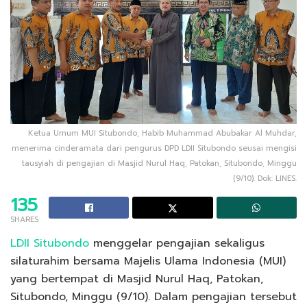
Ketua Umum MUI Situbondo, Habib Muhammad Abubakar Al Muhdar,
menerima cinderamata dari pengurus DPD LDII Situbondo seusai mengisi
tausyiah di pengajian di Masjid Nurul Haq, Patokan, Situbondo, Minggu
(9/10). Dok: LINES.
135
SHARES
LDII Situbondo
menggelar pengajian sekaligus
silaturahim bersama Majelis Ulama Indonesia (MUI)
yang bertempat di Masjid Nurul Haq, Patokan,
Situbondo, Minggu (9/10). Dalam pengajian tersebut