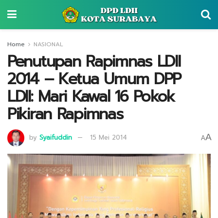
Home
NASIONAL
Penutupan Rapimnas LDII
2014 – Ketua Umum DPP
LDII: Mari Kawal 16 Pokok
Pikiran Rapimnas
A
by
Syaifuddin
15 Mei 2014
A