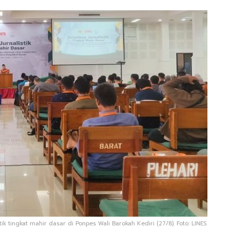
ik tingkat mahir dasar di Ponpes Wali Barokah Kediri (27/8). Foto: LINES.