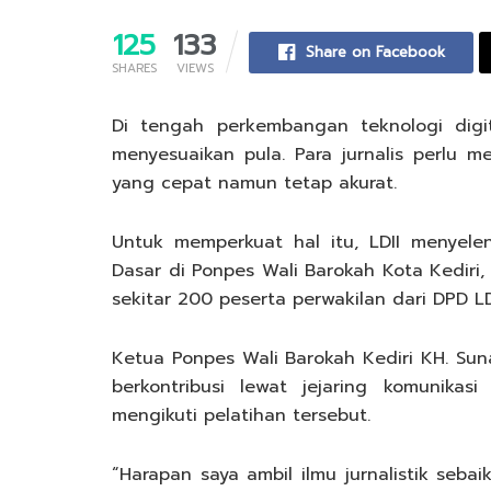
125
133
Share on Facebook
SHARES
VIEWS
Di tengah perkembangan teknologi digita
menyesuaikan pula. Para jurnalis perlu 
yang cepat namun tetap akurat.
Untuk memperkuat hal itu, LDII menyel
Dasar di Ponpes Wali Barokah Kota Kediri, 
sekitar 200 peserta perwakilan dari DPD LD
Ketua Ponpes Wali Barokah Kediri KH. Su
berkontribusi lewat jejaring komunikas
mengikuti pelatihan tersebut.
“Harapan saya ambil ilmu jurnalistik seb