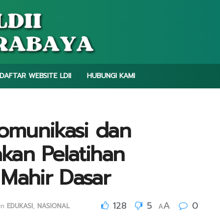
DAFTAR WEBSITE LDII
HUBUNGI KAMI
Komunikasi dan
akan Pelatihan
t Mahir Dasar
128
5
0
A
in
EDUKASI
,
NASIONAL
A