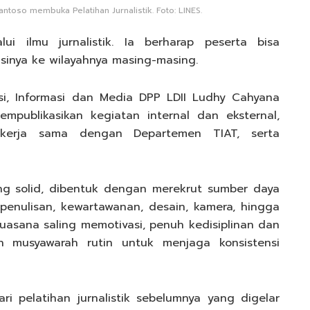
toso membuka Pelatihan Jurnalistik. Foto: LINES.
ui ilmu jurnalistik. Ia berharap peserta bisa
inya ke wilayahnya masing-masing.
si, Informasi dan Media DPP LDII Ludhy Cahyana
mpublikasikan kegiatan internal dan eksternal,
ekerja sama dengan Departemen TIAT, serta
ang solid, dibentuk dengan merekrut sumber daya
enulisan, kewartawanan, desain, kamera, hingga
suasana saling memotivasi, penuh kedisiplinan dan
n musyawarah rutin untuk menjaga konsistensi
ri pelatihan jurnalistik sebelumnya yang digelar