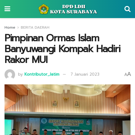
Home
BERITA DAERAH
Pimpinan Ormas Islam
Banyuwangi Kompak Hadiri
Rakor MUI
A
by
Kontributor_Jatim
7 Januari 2023
A