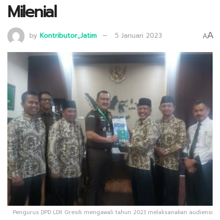
Milenial
A
by
Kontributor_Jatim
5 Januari 2023
A
Pengurus DPD LDII Gresik mengawali tahun 2023 melaksanakan audiensi