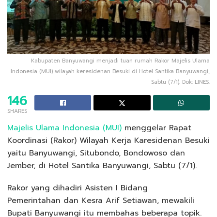
Kabupaten Banyuwangi menjadi tuan rumah Rakor Majelis Ulama
Indonesia (MUI) wilayah keresidenan Besuki di Hotel Santika Banyuwangi,
Sabtu (7/1). Dok: LINES.
146
SHARES
Majelis Ulama Indonesia (MUI)
menggelar Rapat
Koordinasi (Rakor) Wilayah Kerja Karesidenan Besuki
yaitu Banyuwangi, Situbondo, Bondowoso dan
Jember, di Hotel Santika Banyuwangi, Sabtu (7/1).
Rakor yang dihadiri Asisten I Bidang
Pemerintahan dan Kesra Arif Setiawan, mewakili
Bupati Banyuwangi itu membahas beberapa topik.